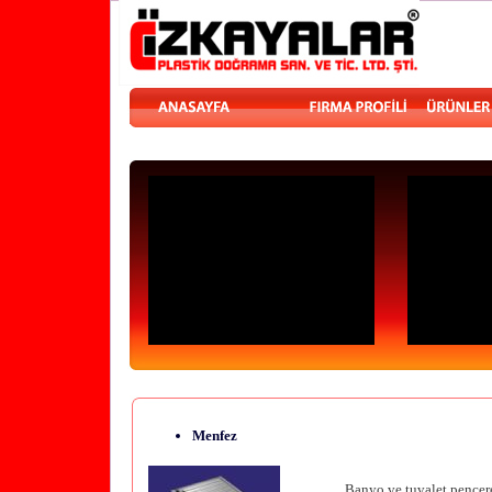
Menfez
Banyo ve tuvalet pencere