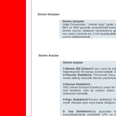
Sistem Detayları
Sistem detayları
Unijet Donanımları, "mantar başlı" pimler ve
WK1 ve WK2 güvenlik seviyelerinde"mantar 
destek sacına vidalanan karşılıklarına g
mm, baskı yönünde ise 2 mm ayarlayabilen 
sınırını belirlemektedir. ;
Sistem Araçları
Sistem araçları
1-Merkez (EI) Ünitesi
33 ayrı verici bir ün
Haberleşerek 99 noktayı kontrol edebilir. Da
2-Pencere Dedektörü
Pencerede Kasa-K
monte edilmiş manyetik eleman yardımıyla k
3-Duman Dedektörü
VdS ( Alman Emniyet Enstitüsü) onaylı bir d
hem dedektör, hem de merkez ünitesi al
ünitesinde izlenebilir.
4-Kapı Dedektörü
Pencere dedektörü Ka
seçilir. Kanadın açık veya kapalı olduğunu bi
5- Gaz Dedektörü
Gaz açısından kr
konumlandırılarak yerleştirilir. LPG y