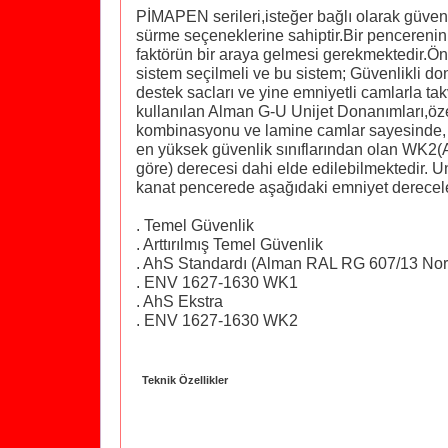
PİMAPEN serileri,isteğer bağlı olarak güvenl
sürme seçeneklerine sahiptir.Bir pencerenin 
faktörün bir araya gelmesi gerekmektedir.Önc
sistem seçilmeli ve bu sistem; Güvenlikli dona
destek sacları ve yine emniyetli camlarla ta
kullanılan Alman G-U Unijet Donanımları,öze
kombinasyonu ve lamine camlar sayesinde, 
en yüksek güvenlik sınıflarından olan WK2
göre) derecesi dahi elde edilebilmektedir. Uni
kanat pencerede aşağıdaki emniyet dereceler
. Temel Güvenlik
. Arttırılmış Temel Güvenlik
. AhS Standardı (Alman RAL RG 607/13 Nor
. ENV 1627-1630 WK1
. AhS Ekstra
. ENV 1627-1630 WK2
Teknik Özellikler