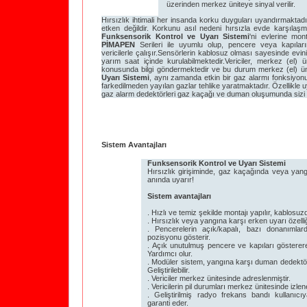
üzerinden merkez üniteye sinyal verilir.
Hırsızlık ihtimali her insanda korku duyguları uyandırmaktadı
etken değildir. Korkunu asıl nedeni hırsızla evde karşılaşm
Funksensorik Kontrol ve Uyarı Sistemi
'ni evlerine mont
PİMAPEN
Serileri ile uyumlu olup, pencere veya kapıların
vericilerle çalışır.Sensörlerin kablosuz olması sayesinde ev
yarım saat içinde kurulabilmektedir.Vericiler, merkez (el) 
konusunda bilgi göndermektedir ve bu durum merkez (el) üni
Uyarı Sistemi
, aynı zamanda etkin bir gaz alarmı fonksiyonu
farkedilmeden yayılan gazlar tehlike yaratmaktadır. Özellikle u
gaz alarm dedektörleri gaz kaçağı ve duman oluşumunda sizi 
Sistem Avantajları
Funksensorik Kontrol ve Uyarı Sistemi
Hırsızlık girişiminde, gaz kaçağında veya yang
anında uyarır!
Sistem avantajları
. Hızlı ve temiz şekilde montajı yapılır, kablosuz
. Hırsızlık veya yangına karşı erken uyarı özelliğ
. Pencerelerin açık/kapalı, bazı donanımla
pozisyonu gösterir.
. Açık unutulmuş pencere ve kapıları gösterere
Yardımcı olur.
. Modüler sistem, yangına karşı duman dedektörü
Geliştirilebilir.
. Vericiler merkez ünitesinde adreslenmiştir.
. Vericilerin pil durumları merkez ünitesinde izlene
. Geliştirilmiş radyo frekans bandı kullanıcı
garanti eder.